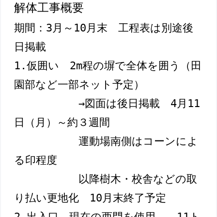
解体工事概要
期間：3月～10月末　工程表は別途後
日掲載

1.仮囲い　2m程の塀で全体を囲う（田
園部など一部ネット予定）
→図面は後日掲載　4月11
日（月）～約３週間　
運動場南側はコーンによ
る印程度
以降樹木・校舎などの取
り払い更地化　10月末終了予定

2.出入口　現在の西門を使用　　11ト