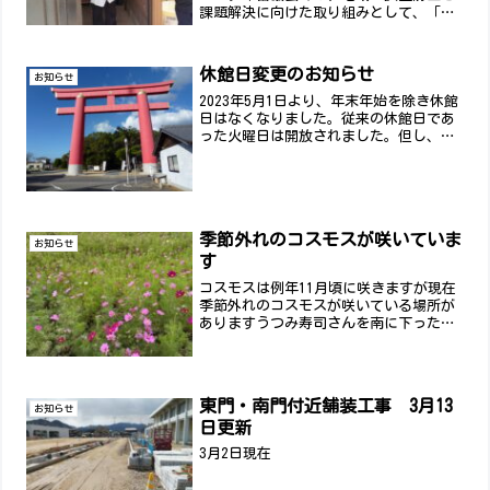
課題解決に向けた取り組みとして、「地
域高齢者支援事業（避難行動要支援登録
者訪問活動）」を行っています。今回の
訪問では、ものづくり体験で子どもたち
休館日変更のお知らせ
お知らせ
が作ったスノードームとお...
2023年5月1日より、年末年始を除き休館
日はなくなりました。従来の休館日であ
った火曜日は開放されました。但し、多
目的室1は第2火曜日18時より当協議会の
役員会があります。また、第3／第4火曜
日18時から当協議会「部会」も予定され
ています。...
季節外れのコスモスが咲いていま
お知らせ
す
コスモスは例年11月頃に咲きますが現在
季節外れのコスモスが咲いている場所が
ありますうつみ寿司さんを南に下ったあ
たりです。是非ご覧ください。
東門・南門付近舗装工事 3月13
お知らせ
日更新
3月2日現在