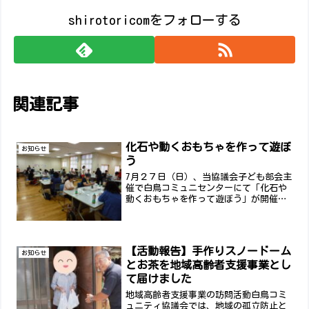
shirotoricomをフォローする
関連記事
化石や動くおもちゃを作って遊ぼ
お知らせ
う
7月２７日（日）、当協議会子ども部会主
催で白鳥コミュニセンターにて「化石や
動くおもちゃを作って遊ぼう」が開催さ
れました。子どもが１９人、大人が１８
人、支援者が５人の計４２人の参加があ
りました。前半は、化石（琥珀、アンモ
ナイト）、まがたまをＵ...
【活動報告】手作りスノードーム
お知らせ
とお茶を地域高齢者支援事業とし
て届けました
地域高齢者支援事業の訪問活動白鳥コミ
ュニティ協議会では、地域の孤立防止と