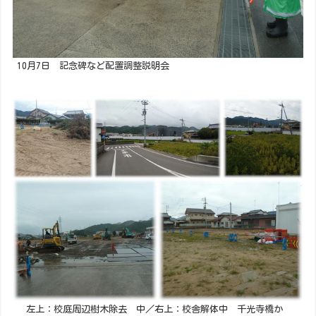
10月7日 記念碑など配置調整説明会
左上：校庭周辺樹木除去 中／右上：校舎解体中 千光寺橋か