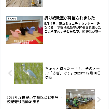
折り紙教室が開催されました
お知らせ
5月11日、湊コミュニティセンター「み
なくる」で折り紙教室が開催されました
ご近所さんや子どもたち、約30名が参加
して、にぎやかな時間に。先生の楽しい
お話と、色とりどりの折り紙に夢中で、
あっという間のひとときでした。コミュ
ニティセンターのご利...
ちょっと待ったー！！、そのメー
ル「さぎ」です。2023年12月16日
更新
2022年度白鳥小学校区こども登下
校見守り活動始まる