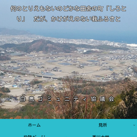
何のとりえもないのどかな田舎の町「しろと
り」 だが、かけがえのない我ふるさと
白鳥コミュニティ協議会
ホーム
見所