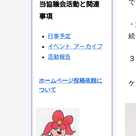
で
当協議会活動と関連
事項
・
続
行事予定
イベント アーカイブ
活動報告
３
　
ホームページ投稿依頼に
ケ
ついて