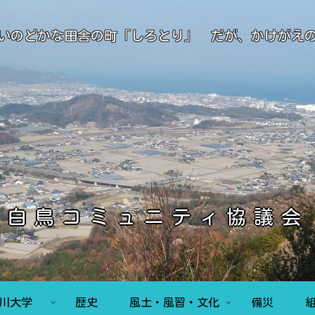
いのどかな田舎の町「しろとり」 だが、かけがえ
白鳥コミュニティ協議会
香川大学
歴史
風土・風習・文化
備災