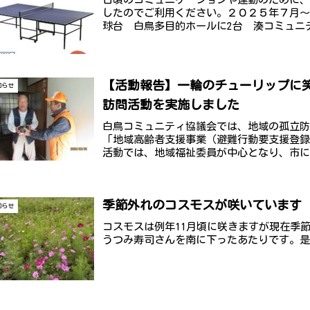
したのでご利用ください。２０２５年７月
球台 白鳥多目的ホールに2台 湊コミュニテ
【活動報告】一輪のチューリップに
知らせ
訪問活動を実施しました
白鳥コミュニティ協議会では、地域の孤立
「地域高齢者支援事業（避難行動要支援登
活動では、地域福祉委員が中心となり、市
方...
季節外れのコスモスが咲いています
知らせ
コスモスは例年11月頃に咲きますが現在季
うつみ寿司さんを南に下ったあたりです。