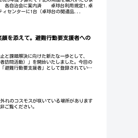
～ 各自治会に案内済 卓球台利用規定1.卓
ィセンターに1台（卓球台の関連品...
笑顔を添えて。避難行動要支援者への
防止と課題解決に向けた新たな一歩として、
録者訪問活動）」を開始いたしました。今回の
に「避難行動要支援者」として登録されている
節外れのコスモスが咲いている場所があります
是非ご覧ください。