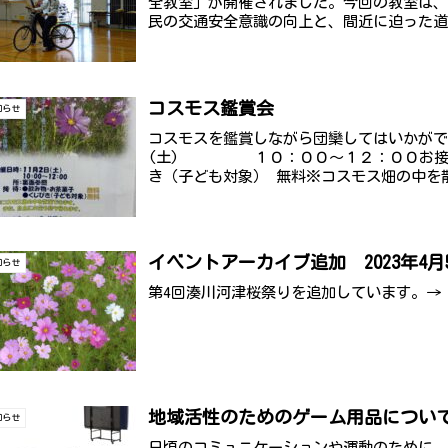
全教室」が開催されました。今回の教室は
民の交通安全意識の向上と、間近に迫った道
コスモス鑑賞会
知らせ
コスモスを鑑賞しながら団欒してはいかが
(土) １０：００～１２：００お接
き（子ども対象） 無料※コスモス畑の中を
イベントアーカイブ追加 2023年4月
知らせ
第4回湊川河津桜祭りを追加しています。→
地域活性のためのゲーム用品につい
知らせ
日頃のコミュニケーションや運動のために、