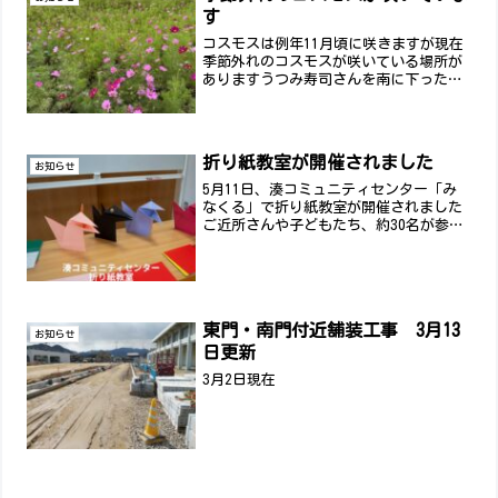
す
コスモスは例年11月頃に咲きますが現在
季節外れのコスモスが咲いている場所が
ありますうつみ寿司さんを南に下ったあ
たりです。是非ご覧ください。
折り紙教室が開催されました
お知らせ
5月11日、湊コミュニティセンター「み
なくる」で折り紙教室が開催されました
ご近所さんや子どもたち、約30名が参加
して、にぎやかな時間に。先生の楽しい
お話と、色とりどりの折り紙に夢中で、
あっという間のひとときでした。コミュ
ニティセンターのご利...
東門・南門付近舗装工事 3月13
お知らせ
日更新
3月2日現在