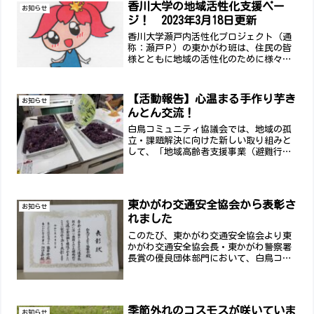
香川大学の地域活性化支援ペー
お知らせ
ジ！ 2023年3月18日更新
香川大学瀬戸内活性化プロジェクト（通
称：瀬戸Ｐ）の東かがわ班は、住民の皆
様とともに地域の活性化のために様々な
活動を行っています。令和4年度からは白
鳥コミュニティ協議会のホームページを
活用した情報発信をしていきます！・第
【活動報告】心温まる手作り芋き
お知らせ
一弾の「孫しり隊」(そ...
んとん交流！
白鳥コミュニティ協議会では、地域の孤
立・課題解決に向けた新しい取り組みと
して、「地域高齢者支援事業（避難行動
要支援登録者訪問活動）」を実施しまし
た。【事業の目的】地域福祉委員が中心
となり、定期的に「避難行動要支援登録
者」の方々を訪問し、日常...
東かがわ交通安全協会から表彰さ
お知らせ
れました
このたび、東かがわ交通安全協会より東
かがわ交通安全協会長・東かがわ警察署
長賞の優良団体部門において、白鳥コミ
ュニティ協議会が選ばれました。日頃の
白鳥小学校区での登下校時の見守り活動
が評価されたもので、地域ぐるみで子ど
もたちの安全を守る取り組...
季節外れのコスモスが咲いていま
お知らせ