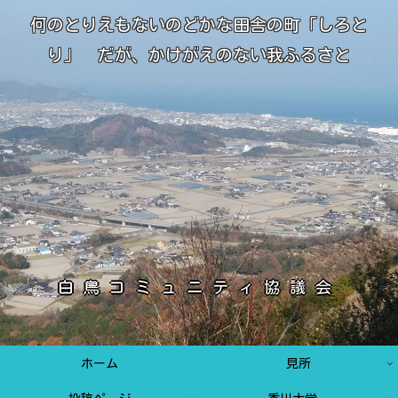
何のとりえもないのどかな田舎の町「しろと
り」 だが、かけがえのない我ふるさと
白鳥コミュニティ協議会
ホーム
見所