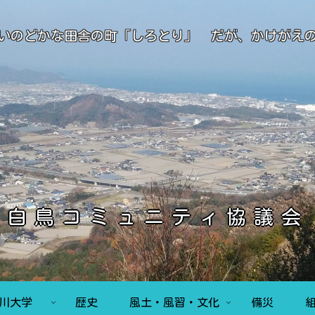
いのどかな田舎の町「しろとり」 だが、かけがえ
白鳥コミュニティ協議会
香川大学
歴史
風土・風習・文化
備災